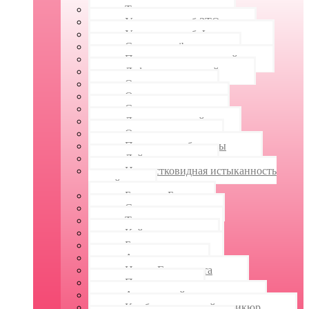
Титановая нить
Установка скоб ЗТО
Установка скоб Фрезера
Система unibrace
Протезирование ногтей
Деформация ногтей
Онихолизис
Онихомадезис
Слоятся ногти
Ломкость ногтей
Онихорексис
Продольные борозды
Лейконихия
Наперстковидная истыканность
ногтей
Борозды Бо
Склеронихия
Трахионихия
Койлонихия
Брахионихия
Анонихия
Ногти Гиппократа
Педикюр
Аппаратный педикюр
Комбинированный педикюр