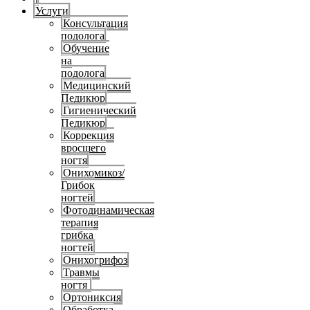
Услуги
Консультация
подолога
Обучение
на
подолога
Медицинский
Педикюр
Гигиенический
Педикюр
Коррекция
вросшего
ногтя
Онихомикоз/
Грибок
ногтей
Фотодинамическая
терапия
грибка
ногтей
Онихогрифоз
Травмы
ногтя
Ортониксия
Обработка