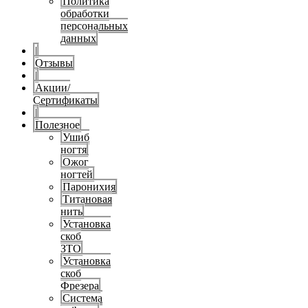
Политика
обработки
персональных
данных
|
Отзывы
|
Акции/
Сертификаты
|
Полезное
Ушиб
ногтя
Ожог
ногтей
Паронихия
Титановая
нить
Установка
скоб
ЗТО
Установка
скоб
Фрезера
Система