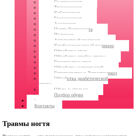
Склеронихия
Трахионихия
Койлонихия
Брахионихия
Анонихия
Ногти Гиппократа
Педикюр
Аппаратный педикюр
Комбинированный педикюр
Обработка стоп
Обработка грибка стопы
Гипергидроз стоп
Обработка натоптышей
Гиперкератоз и Дерматомикоз
Обработка диабетической
стопы
Обувь и стельки
Подбор обуви
|
Контакты
Травмы ногтя