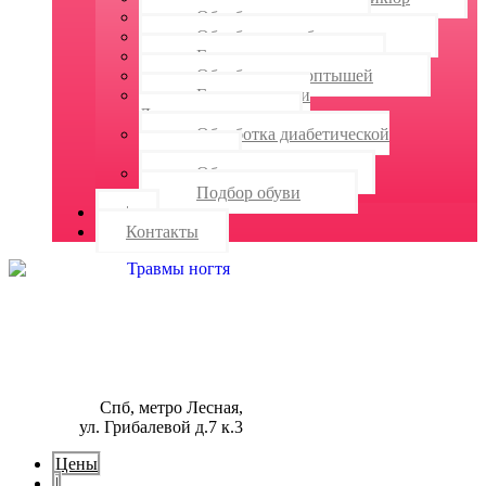
Обработка стоп
Обработка грибка стопы
Гипергидроз стоп
Обработка натоптышей
Гиперкератоз и
Дерматомикоз
Обработка диабетической
стопы
Обувь и стельки
Подбор обуви
|
Контакты
Спб, метро Лесная,
ул. Грибалевой д.7 к.3
Цены
|