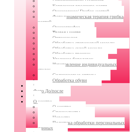
Гигиенический Педикюр
Коррекция вросшего ногтя
Онихомикоз/ Грибок ногтей
Фотодинамическая терапия грибка
ногтей
Онихогрифоз
Травмы ногтя
Ортониксия
Обработка стержневой мозоли
Обработка сухой мозоли
Обработка трещин
Удаление бородавок
Изготовление индивидуальных
стелек
Силиконовые ортозы
Обработка обуви
|
Фото До/после
|
О центре
О центре
Специалисты
Новости
Политика обработки персональных
данных