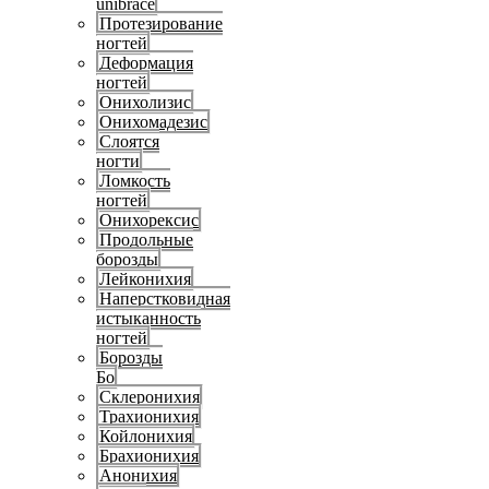
unibrace
Протезирование
ногтей
Деформация
ногтей
Онихолизис
Онихомадезис
Слоятся
ногти
Ломкость
ногтей
Онихорексис
Продольные
борозды
Лейконихия
Наперстковидная
истыканность
ногтей
Борозды
Бо
Склеронихия
Трахионихия
Койлонихия
Брахионихия
Анонихия