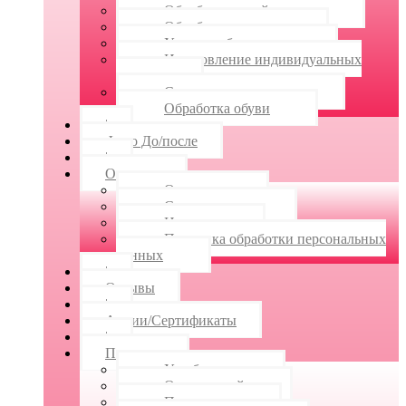
Обработка сухой мозоли
Обработка трещин
Удаление бородавок
Изготовление индивидуальных
стелек
Силиконовые ортозы
Обработка обуви
|
Фото До/после
|
О центре
О центре
Специалисты
Новости
Политика обработки персональных
данных
|
Отзывы
|
Акции/Сертификаты
|
Полезное
Ушиб ногтя
Ожог ногтей
Паронихия