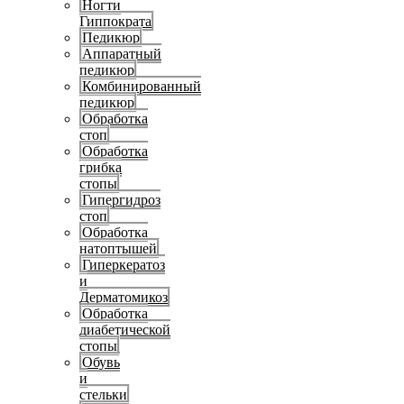
Ногти
Гиппократа
Педикюр
Аппаратный
педикюр
Комбинированный
педикюр
Обработка
стоп
Обработка
грибка
стопы
Гипергидроз
стоп
Обработка
натоптышей
Гиперкератоз
и
Дерматомикоз
Обработка
диабетической
стопы
Обувь
и
стельки