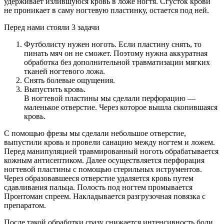
удерживает излившуюся кровь в ложе ногтя. Сгусток крови
не проникает в саму ногтевую пластинку, остается под ней.
Перед нами стояли 3 задачи
Футболисту нужен ноготь. Если пластину снять, то
пинать мяч он не сможет. Поэтому нужна аккуратная
обработка без дополнительной травматизации мягких
тканей ногтевого ложа.
Снять болевые ощущения.
Выпустить кровь.
В ногтевой пластины мы сделали перфорацию —
маленькое отверстие. Через которое вышла скопившаяся
кровь.
С помощью фрезы мы сделали небольшое отверстие,
выпустили кровь и провели санацию между ногтем и ложем.
Перед манипуляцией травмированный ноготь обрабатывается
кожным антисептиком. Далее осуществляется перфорация
ногтевой пластины с помощью стерильных иструментов.
Через образовавшееся отверстие удаляется кровь путем
сдавливания пальца. Полость под ногтем промывается
Пронтоман спреем. Накладывается разгрузочная повязка с
препаратом.
После такой обработки сразу снижается интенсивность боли,