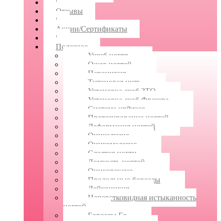
|
Отзывы
|
Акции/Сертификаты
|
Полезное
Ушиб ногтя
Ожог ногтей
Паронихия
Титановая нить
Установка скоб ЗТО
Установка скоб Фрезера
Система unibrace
Протезирование ногтей
Деформация ногтей
Онихолизис
Онихомадезис
Слоятся ногти
Ломкость ногтей
Онихорексис
Продольные борозды
Лейконихия
Наперстковидная истыканность
ногтей
Борозды Бо