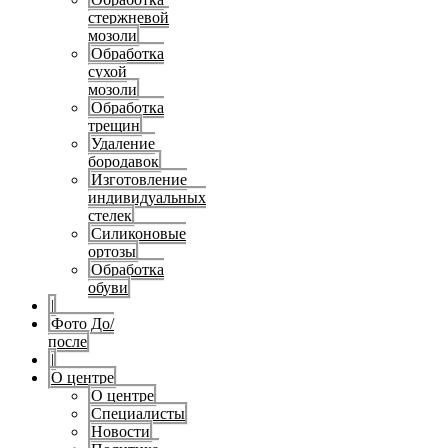
стержневой
мозоли
Обработка
сухой
мозоли
Обработка
трещин
Удаление
бородавок
Изготовление
индивидуальных
стелек
Силиконовые
ортозы
Обработка
обуви
|
Фото До/
после
|
О центре
О центре
Специалисты
Новости