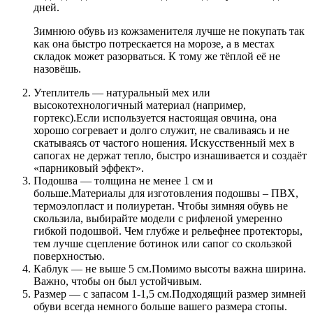
дней.
Зимнюю обувь из кожзаменителя лучше не покупать так
как она быстро потрескается на морозе, а в местах
складок может разорваться. К тому же тёплой её не
назовёшь.
Утеплитель — натуральный мех или
высокотехнологичный материал (например,
гортекс).Если используется настоящая овчина, она
хорошо согревает и долго служит, не сваливаясь и не
скатываясь от частого ношения. Искусственный мех в
сапогах не держат тепло, быстро изнашивается и создаёт
«парниковый эффект».
Подошва — толщина не менее 1 см и
больше.Материалы для изготовления подошвы – ПВХ,
термоэлопласт и полиуретан. Чтобы зимняя обувь не
скользила, выбирайте модели с рифленой умеренно
гибкой подошвой. Чем глубже и рельефнее протекторы,
тем лучше сцепление ботинок или сапог со скользкой
поверхностью.
Каблук — не выше 5 см.Помимо высоты важна ширина.
Важно, чтобы он был устойчивым.
Размер — с запасом 1-1,5 см.Подходящий размер зимней
обуви всегда немного больше вашего размера стопы.