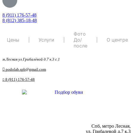
8 (911) 176-57-48
8 (812) 385-18-48
Фото
Цены
|
Услуги
|
До/
|
О центре
после
м.Лесная ул.Грибалёвой д.7 к.3 с.1
podolab.spb@gmail.com
8 (911) 176-57-48
Спб, метро Лесная,
ул. Грибалевой д.7 к.3