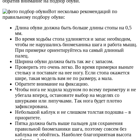
обратив внимание на подбор обуви.
Вот несколько рекомендаций по
правильному подбору обуви:
Длина обуви должна быть больше длины стопы на 0,5
мм.
Во время ходьбы стопа удлиняется и запас необходим,
чтобы не нарушались биомеханика шага и работа мышц.
При примерке ориентируйтесь на самый длинный
палец.
Ширина обуви должна быть так же с запасом.
Проверить это очень легко. Во время примерки выньте
стельку и поставьте на нее ногу. Если стопа окажется
шире, такая модель вам не по размеру, а мала.
Обратите внимание на фиксацию.
Чтобы нога не ходила ходуном по всему периметру и не
убегала вперед, остановите выбор на моделях со
шнурками или липучками. Так нога будет плотно
зафиксирована.
Небольшой каблук и не слишком толстая подошва – в
приоритете.
Пятка должна быть выше пальцев для сохранения
правильной биомеханики шага, поэтому совсем без
каблука не обойтись. Наиболее благоприятная высота