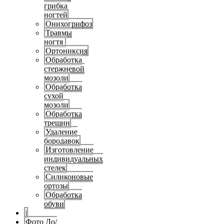
грибка
ногтей
Онихогрифоз
Травмы
ногтя
Ортониксия
Обработка
стержневой
мозоли
Обработка
сухой
мозоли
Обработка
трещин
Удаление
бородавок
Изготовление
индивидуальных
стелек
Силиконовые
ортозы
Обработка
обуви
|
Фото До/