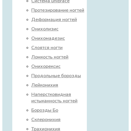
Система unibrace
Протезирование ногтей
Деформация ногтей
Онихолизис
Онихомадезис
Слоятся ногти
Ломкость ногтей
Онихорексис
Продольные борозды
Лейконихия
Наперстковидная
истыканность ногтей
Борозды Бо
Склеронихия
Трахионихия