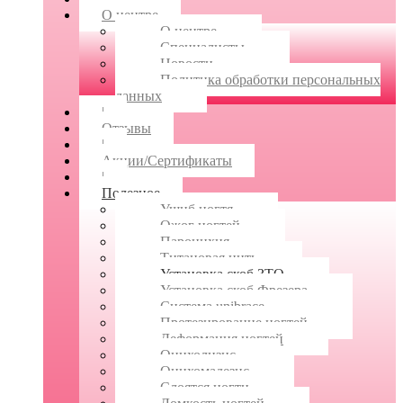
О центре
О центре
Специалисты
Новости
Политика обработки персональных
данных
|
Отзывы
|
Акции/Сертификаты
|
Полезное
Ушиб ногтя
Ожог ногтей
Паронихия
Титановая нить
Установка скоб ЗТО
Установка скоб Фрезера
Система unibrace
Протезирование ногтей
Деформация ногтей
Онихолизис
Онихомадезис
Слоятся ногти