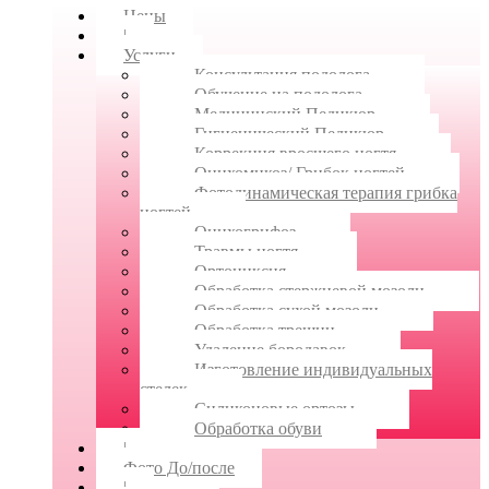
Цены
|
Услуги
Консультация подолога
Обучение на подолога
Медицинский Педикюр
Гигиенический Педикюр
Коррекция вросшего ногтя
Онихомикоз/ Грибок ногтей
Фотодинамическая терапия грибка
ногтей
Онихогрифоз
Травмы ногтя
Ортониксия
Обработка стержневой мозоли
Обработка сухой мозоли
Обработка трещин
Удаление бородавок
Изготовление индивидуальных
стелек
Силиконовые ортозы
Обработка обуви
|
Фото До/после
|