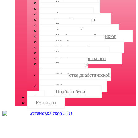
Койлонихия
Брахионихия
Анонихия
Ногти Гиппократа
Педикюр
Аппаратный педикюр
Комбинированный педикюр
Обработка стоп
Обработка грибка стопы
Гипергидроз стоп
Обработка натоптышей
Гиперкератоз и
Дерматомикоз
Обработка диабетической
стопы
Обувь и стельки
Подбор обуви
|
Контакты