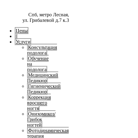
Спб, метро Лесная,
ул. Грибалевой д.7 к.3
Цены
|
Услуги
Консультация
подолога
Обучение
на
подолога
Медицинский
Педикюр
Гигиенический
Педикюр
Коррекция
вросшего
ногтя
Онихомикоз/
Грибок
ногтей
Фотодинамическая
терапия