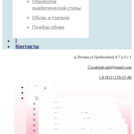
Обработка
диабетической стопы
Обувь и стельки
Подбор обуви
|
Контакты
м.Лесная ул.Грибалёвой д.7 к.3 с.1
podolab.spb@gmail.com
8 (911) 176-57-48
Цены
|
Услуги
Консультация подолога
Обучение на подолога
Медицинский Педикюр
Гигиенический Педикюр
Коррекция вросшего ногтя
Онихомикоз/ Грибок ногтей