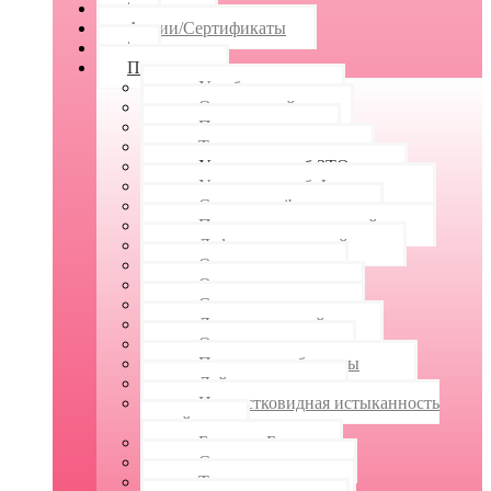
|
Акции/Сертификаты
|
Полезное
Ушиб ногтя
Ожог ногтей
Паронихия
Титановая нить
Установка скоб ЗТО
Установка скоб Фрезера
Система unibrace
Протезирование ногтей
Деформация ногтей
Онихолизис
Онихомадезис
Слоятся ногти
Ломкость ногтей
Онихорексис
Продольные борозды
Лейконихия
Наперстковидная истыканность
ногтей
Борозды Бо
Склеронихия
Трахионихия