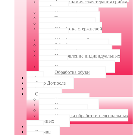
Фотодинамическая терапия грибка
ногтей
Онихогрифоз
Травмы ногтя
Ортониксия
Обработка стержневой
мозоли
Обработка сухой мозоли
Обработка трещин
Удаление бородавок
Изготовление индивидуальных
стелек
Силиконовые ортозы
Обработка обуви
|
Фото До/после
|
О центре
О центре
Специалисты
Новости
Политика обработки персональных
данных
|
Отзывы