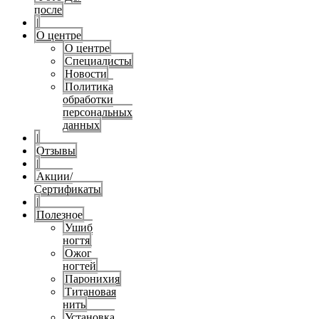
после
|
О центре
О центре
Специалисты
Новости
Политика
обработки
персональных
данных
|
Отзывы
|
Акции/
Сертификаты
|
Полезное
Ушиб
ногтя
Ожог
ногтей
Паронихия
Титановая
нить
Установка