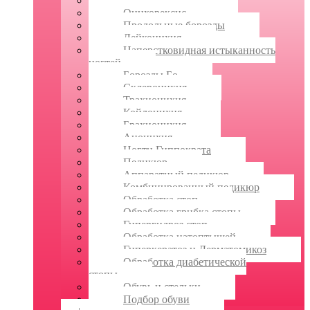
Ломкость ногтей
Онихорексис
Продольные борозды
Лейконихия
Наперстковидная истыканность
ногтей
Борозды Бо
Склеронихия
Трахионихия
Койлонихия
Брахионихия
Анонихия
Ногти Гиппократа
Педикюр
Аппаратный педикюр
Комбинированный педикюр
Обработка стоп
Обработка грибка стопы
Гипергидроз стоп
Обработка натоптышей
Гиперкератоз и Дерматомикоз
Обработка диабетической
стопы
Обувь и стельки
Подбор обуви