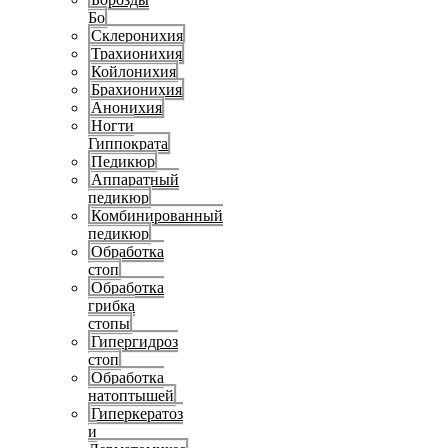
Бо
Склеронихия
Трахионихия
Койлонихия
Брахионихия
Анонихия
Ногти
Гиппократа
Педикюр
Аппаратный
педикюр
Комбинированный
педикюр
Обработка
стоп
Обработка
грибка
стопы
Гипергидроз
стоп
Обработка
натоптышей
Гиперкератоз
и