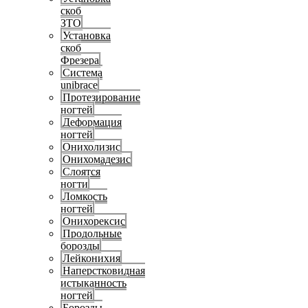
скоб
ЗТО
Установка
скоб
Фрезера
Система
unibrace
Протезирование
ногтей
Деформация
ногтей
Онихолизис
Онихомадезис
Слоятся
ногти
Ломкость
ногтей
Онихорексис
Продольные
борозды
Лейконихия
Наперстковидная
истыканность
ногтей
Борозды