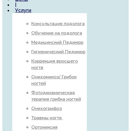
|
Услуги
Консультация подолога
Обучение на подолога
Медицинский Педикюр
Гигиенический Педикюр
Коррекция вросшего
ногтя
Онихомикоз/ Грибок
ногтей
Фотодинамическая
терапия грибка ногтей
Онихогрифоз
Травмы ногтя
Ортониксия