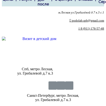
Сер
после
м.Лесная ул.Грибалёвой д.7 к.3 с.1
podolab.spb@gmail.com
8 (911) 176-57-48
Спб, метро Лесная,
ул. Грибалевой д.7 к.3
Санкт-Петербург, метро Лесная,
ул. Грибалевой д.7 к.3