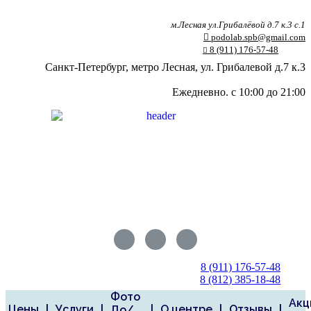
Skip
to
м.Лесная ул.Грибалёвой д.7 к.3 с.1
content
podolab.spb@gmail.com
8 (911) 176-57-48
Санкт-Петербург, метро Лесная, ул. Грибалевой д.7 к.3
Ежедневно. с 10:00 до 21:00
8 (911) 176-57-48
8 (812) 385-18-48
Фото
Акц
Цены
|
Услуги
|
|
О центре
|
Отзывы
|
До/